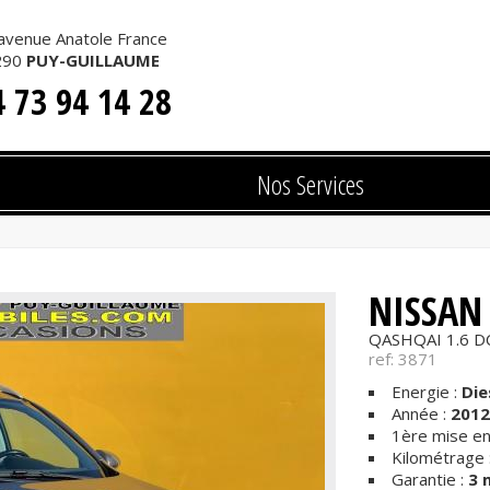
avenue Anatole France
 AUTOMOBILES
290
PUY-GUILLAUME
4 73 94 14 28
Nos Services
NISSAN
QASHQAI 1.6 
ref: 3871
Energie :
Die
Année :
2012
1ère mise en 
Kilométrage 
Garantie :
3 