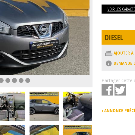
VOIR LES CARACT
DIESEL
AJOUTER À
DEMANDE D
Partager cette
Facebook
Twit
‹ ANNONCE PRÉC