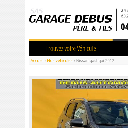
34 
DEBUS
63
0
Trouvez votre Véhicule
Accueil
›
Nos véhicules
› Nissan qashqai 2012