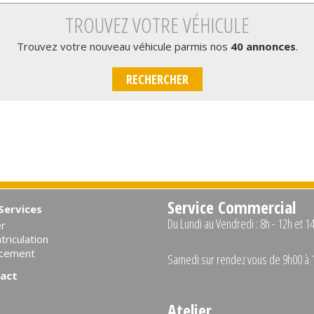
TROUVEZ VOTRE VÉHICULE
Trouvez votre nouveau véhicule parmis nos
40 annonces
.
RECHERCHER
Service Commercial
Services
Du Lundi au Vendredi : 8h - 12h et 1
er
riculation
ncement
Samedi sur rendez vous de 9h00 à 
act
Atelier